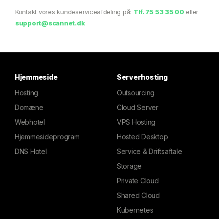
Kontakt vores kundeserviceafdeling på:
Tlf.
75 53 35 00
eller
support@scannet.dk
Hjemmeside
Serverhosting
Hosting
Outsourcing
Domæne
Cloud Server
Webhotel
VPS Hosting
Hjemmesideprogram
Hosted Desktop
DNS Hotel
Service & Driftsaftale
Storage
Private Cloud
Shared Cloud
Kubernetes