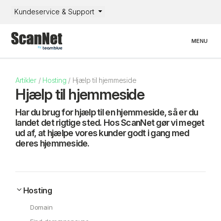
Kundeservice & Support
Toggle nav
MENU
Artikler
/
Hosting
/
Hjælp til hjemmeside
Hjælp til hjemmeside
Har du brug for hjælp til en hjemmeside, så er du
landet det rigtige sted. Hos ScanNet gør vi meget
ud af, at hjælpe vores kunder godt i gang med
deres hjemmeside.
Hosting
Domain