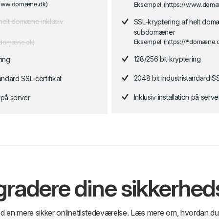
/www.domæne.dk)
Eksempel (https://www.domæ
 helt domæne inklusiv
SSL-kryptering af helt dom
subdomæner
Eksempel (https://*.domæne.
*.domæne.dk)
128/256 bit kryptering
ring
2048 bit industristandard SS
andard SSL-certifikat
Inklusiv installation på serve
n på server
opgradere dine sikkerhe
mod en mere sikker onlinetilstedeværelse. Læs mere om, hvordan du 