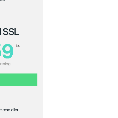
d SSL
59
kr.
trering
omæne eller