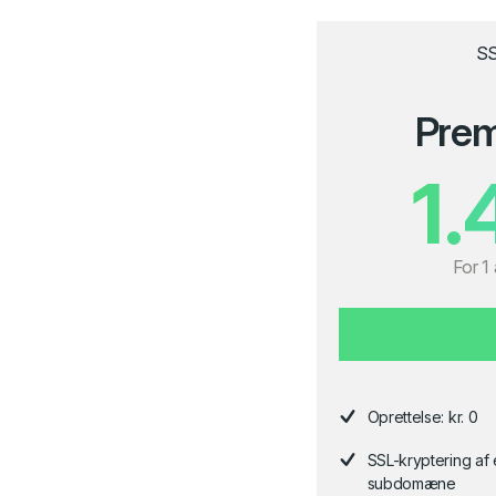
SS
Pre
1.
For 1 
Oprettelse: kr. 0
SSL-kryptering af
subdomæne