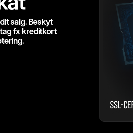
kat
it salg. Beskyt
ag fx kreditkort
tering.