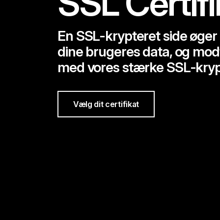
SSL Certifi
En SSL-krypteret side øger d
dine brugeres data, og modt
med vores stærke SSL-kryp
Vælg dit certifikat