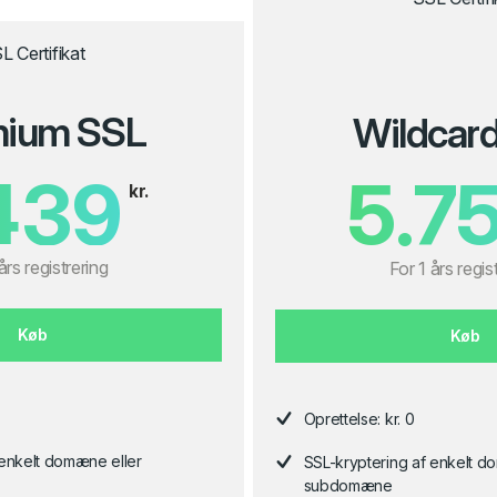
L Certifikat
mium SSL
Wildcar
439
5.7
kr.
års registrering
For 1 års regis
Køb
Køb
Oprettelse: kr. 0
 enkelt domæne eller
SSL-kryptering af enkelt d
subdomæne