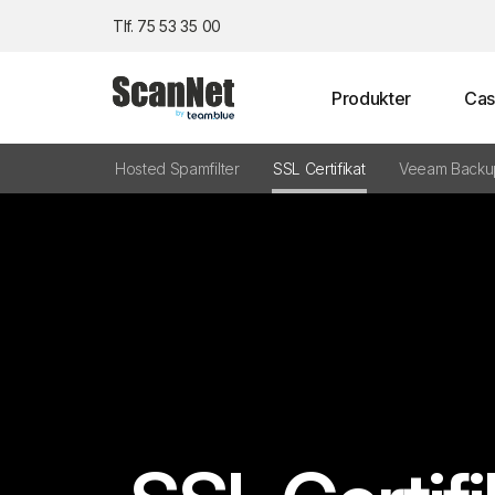
Tlf. 75 53 35 00
Produkter
Cas
Hosted Spamfilter
SSL Certifikat
Veeam Backu