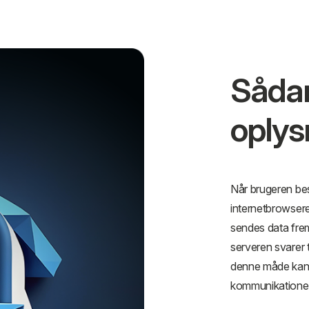
Sådan
oplys
Når brugeren be
internetbrowsere
sendes data frem 
serveren svarer 
denne måde kan 
kommunikatione