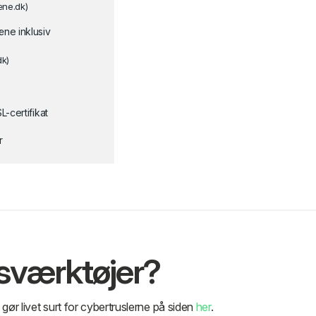
ne.dk)
æne inklusiv
dk)
L-certifikat
r
dsværktøjer?
gør livet surt for cybertruslerne på siden
her
.