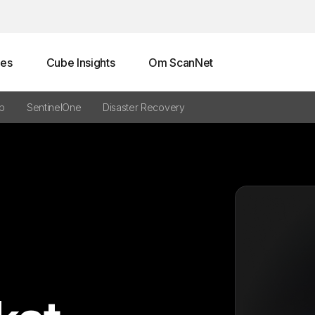
es
Cube Insights
Om ScanNet
p
SentinelOne
Disaster Recovery