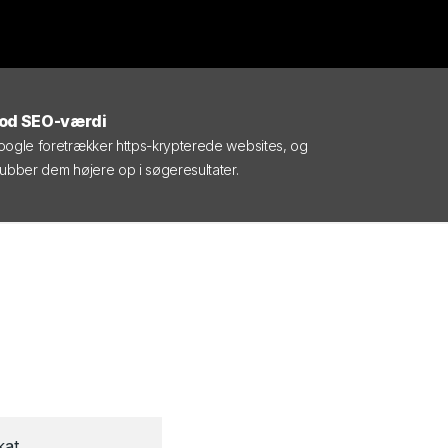
od SEO-værdi
ogle foretrækker https-krypterede websites, og
ubber dem højere op i søgeresultater.
kat