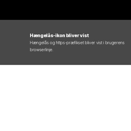
Hængelås-ikon bliver vist
Hængelås og https-præfikset bliver vist i brugerens
browserlinje.