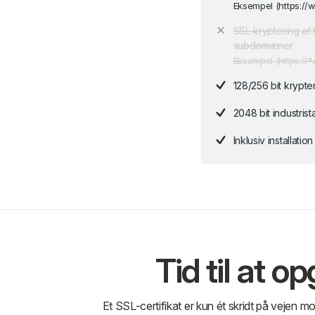
Eksempel (https:/
SSL-kryptering af
subdomæner
Eksempel (https://
128/256 bit krypte
2048 bit industrist
Inklusiv installatio
Tid til at 
Et SSL-certifikat er kun ét skridt på vejen 