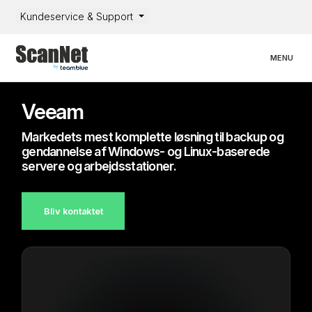
Kundeservice & Support
Toggle nav
MENU
Veeam
Markedets mest komplette løsning til backup og
gendannelse af Windows- og Linux-baserede
servere og arbejdsstationer.
Bliv kontaktet