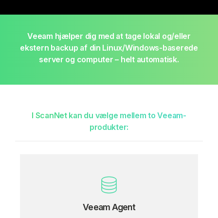
Veeam hjælper dig med at tage lokal og/eller
ekstern backup af din Linux/Windows-baserede
server og computer – helt automatisk.
I ScanNet kan du vælge mellem to Veeam-
produkter:
Veeam Agent