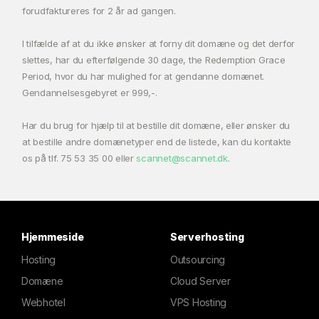
forudfaktureres for 2 år ad gangen.
I tilfælde af at du ikke ønsker at forny dit domæne og det derfor
slettes, har du efterfølgende 30 dage, the Redemption Grace
Period, hvor du har mulighed for at gendanne domænet.
Gendannelsesgebyret er 999,-.
Har du brug for hjælp til at bestille dit domæne, eller ønsker du
at bestille andre domænetyper end de listede, kan du kontakte
os på tlf.
75 53 35 00
eller
scannet@scannet.dk
.
Hjemmeside
Serverhosting
Hosting
Outsourcing
Domæne
Cloud Server
Webhotel
VPS Hosting