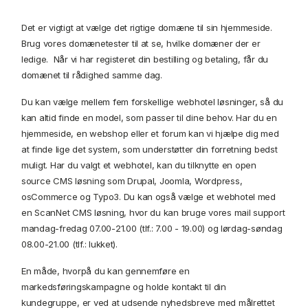
Det er vigtigt at vælge det rigtige domæne til sin hjemmeside.
Brug vores domænetester til at se, hvilke domæner der er
ledige. Når vi har registeret din bestilling og betaling, får du
domænet til rådighed samme dag.
Du kan vælge mellem fem forskellige webhotel løsninger, så du
kan altid finde en model, som passer til dine behov. Har du en
hjemmeside, en webshop eller et forum kan vi hjælpe dig med
at finde lige det system, som understøtter din forretning bedst
muligt. Har du valgt et webhotel, kan du tilknytte en open
source CMS løsning som Drupal, Joomla, Wordpress,
osCommerce og Typo3. Du kan også vælge et webhotel med
en ScanNet CMS løsning, hvor du kan bruge vores mail support
mandag-fredag 07.00-21.00 (tlf.: 7.00 - 19.00) og lørdag-søndag
08.00-21.00 (tlf.: lukket).
En måde, hvorpå du kan gennemføre en
markedsføringskampagne og holde kontakt til din
kundegruppe, er ved at udsende nyhedsbreve med målrettet