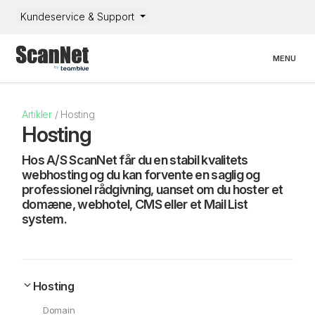
Kundeservice & Support
Toggle nav
MENU
Artikler
/
Hosting
Hosting
Hos A/S ScanNet får du en stabil kvalitets
webhosting og du kan forvente en saglig og
professionel rådgivning, uanset om du hoster et
domæne, webhotel, CMS eller et Mail List
system.
Hosting
Domain