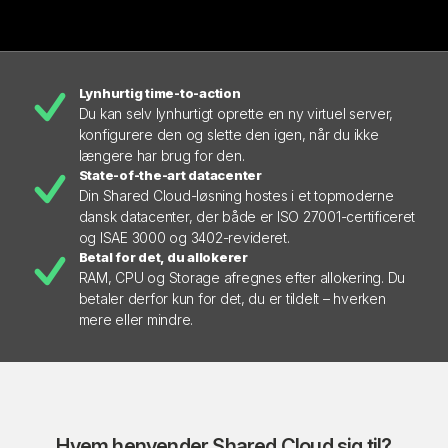
Lynhurtig time-to-action
Du kan selv lynhurtigt oprette en ny virtuel server,
konfigurere den og slette den igen, når du ikke
længere har brug for den.
State-of-the-art datacenter
Din Shared Cloud-løsning hostes i et topmoderne
dansk datacenter, der både er ISO 27001-certificeret
og ISAE 3000 og 3402-revideret.
Betal for det, du allokerer
RAM, CPU og Storage afregnes efter allokering. Du
betaler derfor kun for det, du er tildelt – hverken
mere eller mindre.
Hvem henvender Shared Cloud sig til?