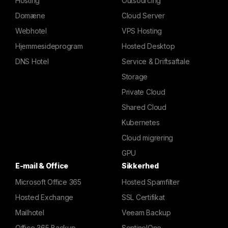
Hosting
Outsourcing
Domæne
Cloud Server
Webhotel
VPS Hosting
Hjemmesideprogram
Hosted Desktop
DNS Hotel
Service & Driftsaftale
Storage
Private Cloud
Shared Cloud
Kubernetes
Cloud migrering
GPU
E-mail & Office
Sikkerhed
Microsoft Office 365
Hosted Spamfilter
Hosted Exchange
SSL Certifikat
Mailhotel
Veeam Backup
Office 365 Backup
SentinelOne