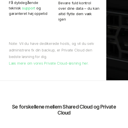
Få dybdegående
Bevare fuld kontrol
teknisk
support
og
over dine data – du kan
garanteret høj oppetid
altid flytte dem væk
igen
Note: Vil du have dedikerede hosts, og vil du selv
administrere fx din backup, er Private Cloud den
bedste løsning for dig.
Læs mere om vores Private Cloud-løsning her.
Se forskellene mellem Shared Cloud og Private
Cloud