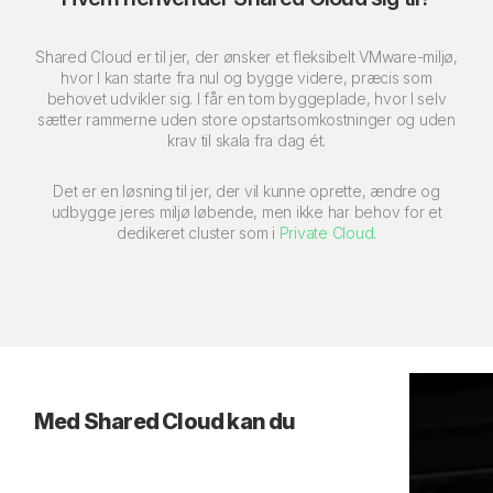
Shared Cloud er til jer, der ønsker et fleksibelt VMware-miljø,
hvor I kan starte fra nul og bygge videre, præcis som
behovet udvikler sig. I får en tom byggeplade, hvor I selv
sætter rammerne uden store opstartsomkostninger og uden
krav til skala fra dag ét.
Det er en løsning til jer, der vil kunne oprette, ændre og
udbygge jeres miljø løbende, men ikke har behov for et
dedikeret cluster som i
Private Cloud
.
Med Shared Cloud kan du