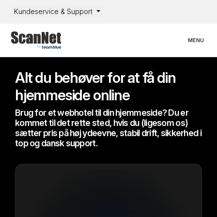
Kundeservice & Support
Toggle nav
MENU
Alt du behøver for at få din
hjemmeside online
Brug for et webhotel til din hjemmeside? Du er
kommet til det rette sted, hvis du (ligesom os)
sætter pris på høj ydeevne, stabil drift, sikkerhed i
top og dansk support.