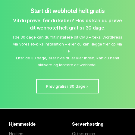
Start dit webhotel helt gratis
Vil du prøve, før du køber? Hos os kan du prøve
dit webhotel helt gratis i 30 dage.
I de 30 dage kan du frit installere dit CMS – f.eks. WordPress
via vores ét-kliks installation – eller du kan lægge filer op via
FTP.
Efter de 30 dage, eller hvis du er klar inden, kan du nemt
aktivere og lancere dit webhotel.
Prøv gratis i 30 dage
Hjemmeside
Serverhosting
Hosting
Outsourcing