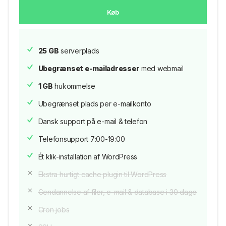
Køb
25 GB
serverplads
Ubegrænset e-mailadresser
med webmail
1 GB
hukommelse
Ubegrænset plads per e-mailkonto
Dansk support på e-mail & telefon
Telefonsupport 7:00-19:00
Ét klik-installation af WordPress
Ekstra hurtigt cache plugin til WordPress
Gendannelse af filer, e-mail & database i 30 dage
Cron jobs