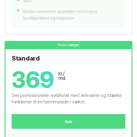
SSH
Ekstra avanceret spamfilter med egen
konfiguration og rapporter
Flest vælger
Standard
369
kr./
md.
Det professionelle webhotel med relevante og stærke
funktioner til en hjemmeside i vækst
Køb