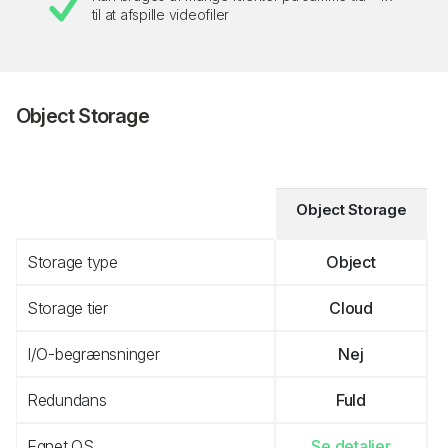
til at afspille videofiler
Object Storage
Object Storage
Storage type
Object
Storage tier
Cloud
I/O-begrænsninger
Nej
Redundans
Fuld
Egnet OS
Se detaljer