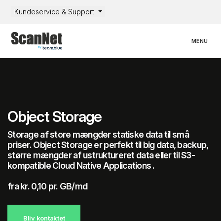
Kundeservice & Support
Toggle nav
MENU
Object Storage
Storage af store mængder statiske data til små
priser. Object Storage er perfekt til big data, backup,
større mængder af ustruktureret data eller til S3-
kompatible Cloud Native Applications .
fra kr. 0,10 pr. GB/md
Bliv kontaktet