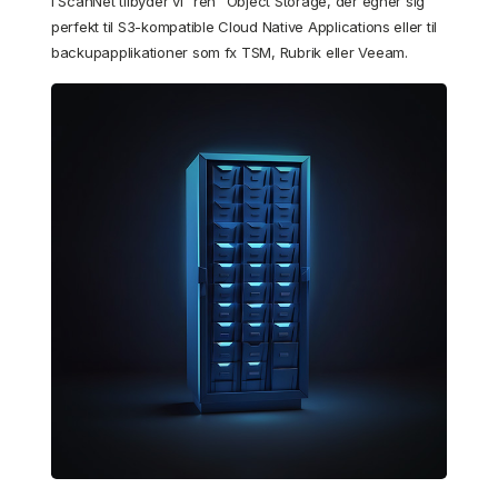
I ScanNet tilbyder vi ”ren” Object Storage, der egner sig
perfekt til S3-kompatible Cloud Native Applications eller til
backupapplikationer som fx TSM, Rubrik eller Veeam.