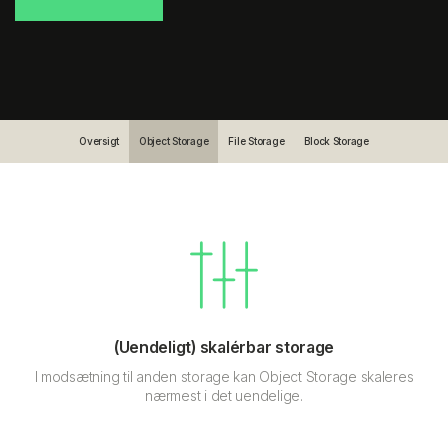
Oversigt
Object Storage
File Storage
Block Storage
(Uendeligt) skalérbar storage
I modsætning til anden storage kan Object Storage skaleres
nærmest i det uendelige.